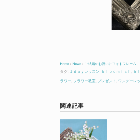
Home
›
News
›
ご結婚のお祝いにフォトフレーム
タグ:
１ｄａｙレッスン
,
ｂｌｏｏｍｉｓｈ
,
ｂ
ラワー
,
フラワー教室
,
プレゼント
,
ワンデーレ
関連記事