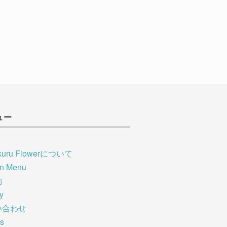
ュー
kuru Flowerについて
on Menu
約
ry
い合わせ
s