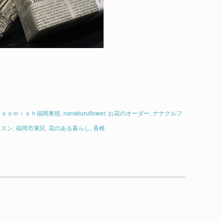
ｌｏｏｍｉｓｈ福岡東校
,
nanakuruflower
,
お花のオーダー
,
ナナクルフ
ッスン
,
福岡市東区
,
花のある暮らし
,
香椎