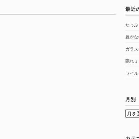
最近
たっぷ
豊かな
ガラス
隠れミ
ワイル
月別
月
別
カテ