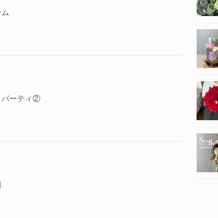
ーム
クパーティ②
縄