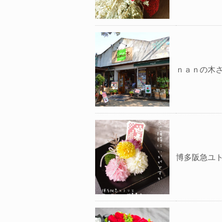
ｎａｎの木
博多阪急ユ