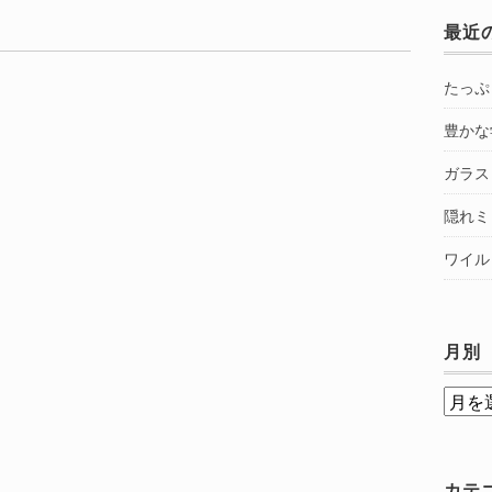
最近
たっぷ
豊かな
ガラス
隠れミ
ワイル
月別
月
別
カテ