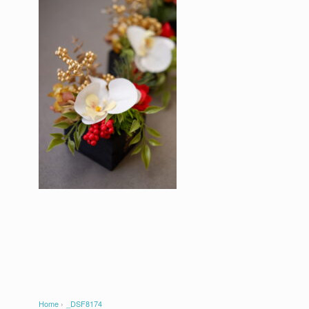
Home
›
_DSF8174