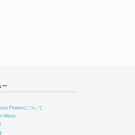
ュー
kuru Flowerについて
on Menu
約
ry