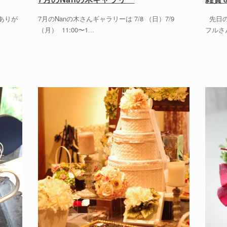
ありが
7月のNanの木さんギャラリーは 7/8 （日）7/9
先日の
（月） 11:00〜1
...
フルさ