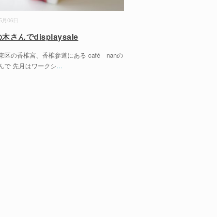
05月06日
の木さんでdisplaysale
東区の香椎宮、香椎参道にある café nanの
んで 先月はワークシ
...