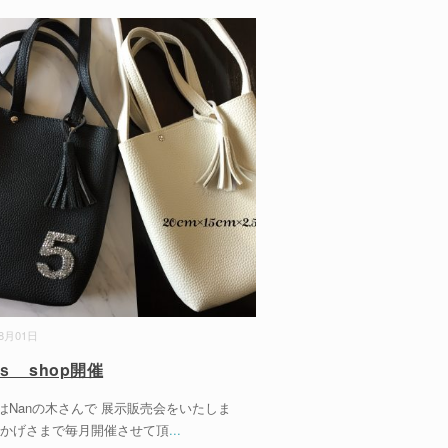
08月01日
yｓ shop開催
はNanの木さんで 展示販売会をいたしま
おかげさまで毎月開催させて頂
...