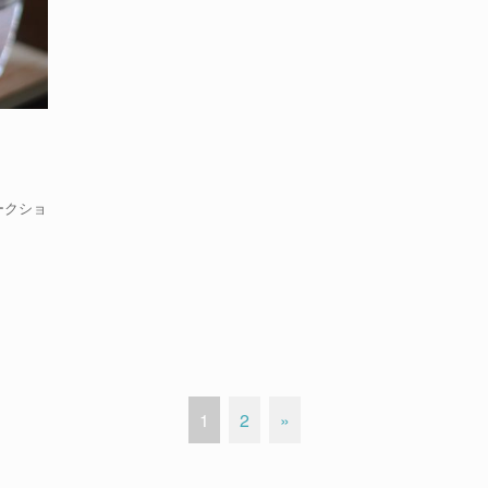
ークショ
1
2
»