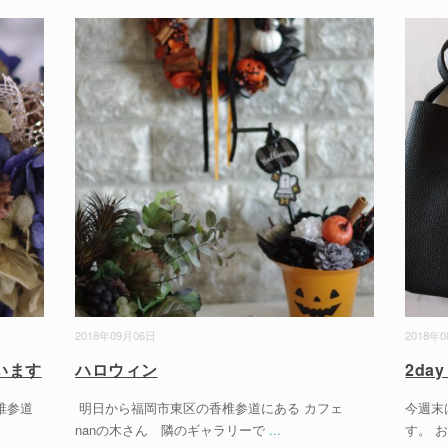
2018年09月06日
2018年
います
ハロウィン
2da
香椎参道
明日から福岡市東区の香椎参道にある カフェ
今週末
nanの木さん 隣のギャラリーで
...
す。 