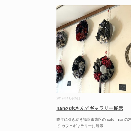
2019年11月05日
nanの木さんでギャラリー展示
昨年に引き続き福岡市東区の café nanの
て カフェギャラリーに展示
...