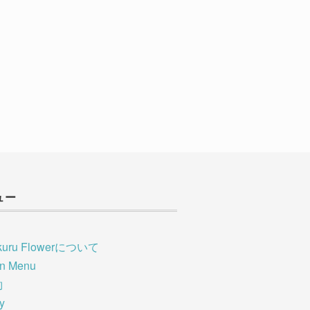
ュー
kuru Flowerについて
on Menu
約
ry