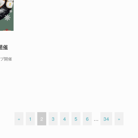
開催
プ開催
«
1
2
3
4
5
6
…
34
»