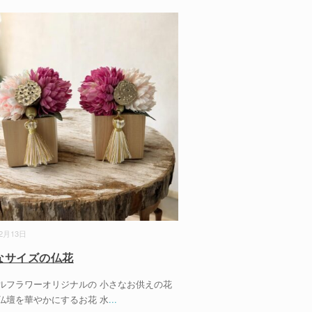
02月13日
なサイズの仏花
ルフラワーオリジナルの 小さなお供えの花
仏壇を華やかにするお花 水
...