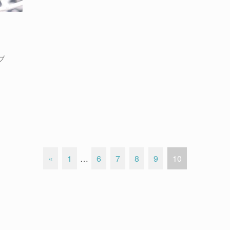
ブ
«
1
…
6
7
8
9
10