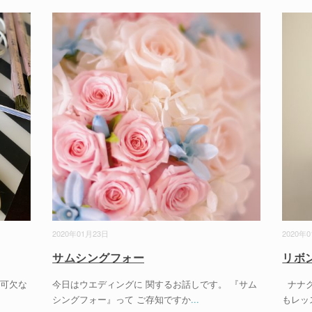
2020年01月23日
2020年
サムシングフォー
リボ
不可欠な
今日はウエディングに 関するお話しです。 『サム
ナナク
シングフォー』って ご存知ですか
...
もレッ