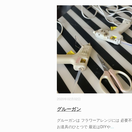
2020年02月02日
グルーガン
グルーガンは フラワーアレンジには 必要
お道具のひとつで 最近はDIYや
...