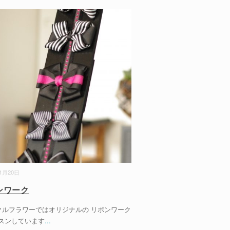
01月20日
ンワーク
ルフラワーではオリジナルの リボンワーク
スンしています
...