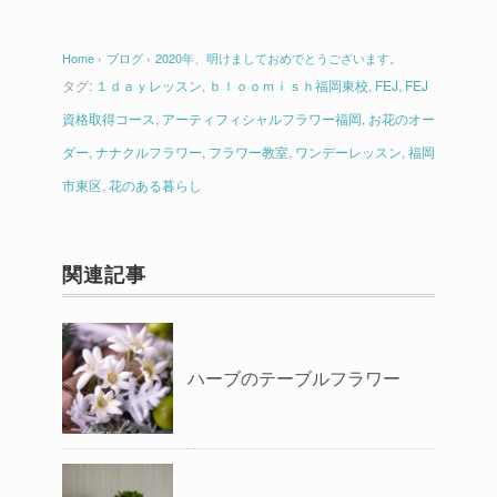
Home
›
ブログ
›
2020年、明けましておめでとうございます。
タグ:
１ｄａｙレッスン
,
ｂｌｏｏｍｉｓｈ福岡東校
,
FEJ
,
FEJ
資格取得コース
,
アーティフィシャルフラワー福岡
,
お花のオー
ダー
,
ナナクルフラワー
,
フラワー教室
,
ワンデーレッスン
,
福岡
市東区
,
花のある暮らし
関連記事
ハーブのテーブルフラワー