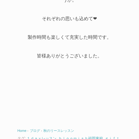
それぞれの思いも込めて❤
製作時間も楽しくて充実した時間です。
皆様ありがとうございました。
Home
›
ブログ
›
秋のリースレッスン
タグ:
１ｄａｙレッスン
,
ｂｌｏｏｍｉｓｈ福岡東校
,
ｇｉｆｔ
,