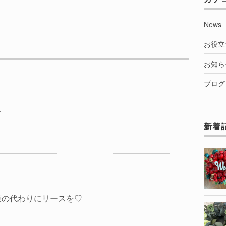
News
お役立
お知ら
ブログ
ス
新着
束の代わりにリースを♡