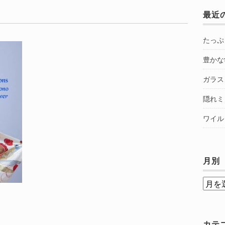
最近
たっぷ
豊かな
ガラス
隠れミ
ワイル
月別
月
別
カテ