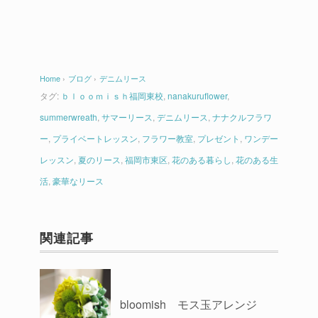
Home
›
ブログ
›
デニムリース
タグ:
ｂｌｏｏｍｉｓｈ福岡東校
,
nanakuruflower
,
summerwreath
,
サマーリース
,
デニムリース
,
ナナクルフラワ
ー
,
プライベートレッスン
,
フラワー教室
,
プレゼント
,
ワンデー
レッスン
,
夏のリース
,
福岡市東区
,
花のある暮らし
,
花のある生
活
,
豪華なリース
関連記事
bloomish モス玉アレンジ