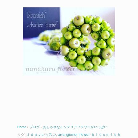
Home
›
ブログ
›
おしゃれなインテリアフラワーがいっぱい
タグ:
１ｄａｙレッスン
,
arrangementflower
,
ｂｌｏｏｍｉｓｈ